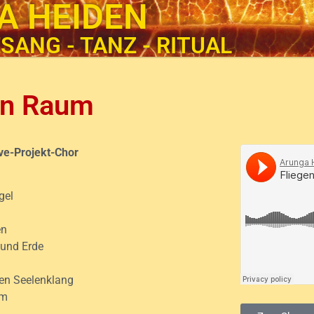
A HEIDEN
SANG - TANZ - RITUAL
en Raum
ve-Projekt-Chor
gel
n
en
 und Erde
 den Seelenklang
um