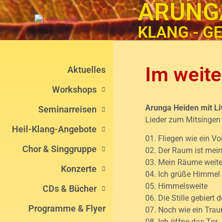
ARUNG
KLANG - GE
Im weit
Aktuelles
Workshops
Arunga Heiden mit Li
Seminarreisen
Lieder zum Mitsingen
Heil-Klang-Angebote
01. Fliegen wie ein Vo
Chor & Singgruppe
02. Der Raum ist mei
03. Mein Räume weit
Konzerte
04. Ich grüße Himmel
05. Himmelsweite
CDs & Bücher
06. Die Stille gebiert
Programme & Flyer
07. Noch wie ein Tra
08. Ich öffne das Tor